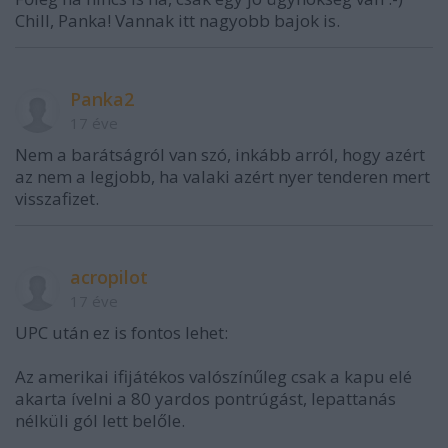
Chill, Panka! Vannak itt nagyobb bajok is.
Panka2
17 éve
Nem a barátságról van szó, inkább arról, hogy azért
az nem a legjobb, ha valaki azért nyer tenderen mert
visszafizet.
acropilot
17 éve
UPC után ez is fontos lehet:
Az amerikai ifijátékos valószínűleg csak a kapu elé
akarta ívelni a 80 yardos pontrúgást, lepattanás
nélküli gól lett belőle.