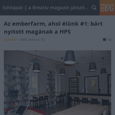
Szívlapát | a Kreatív magazin játszóblogja
Az emberfarm, ahol élünk #1: bárt
nyitott magának a HPS
zsombor
•
2009. március 10.
18