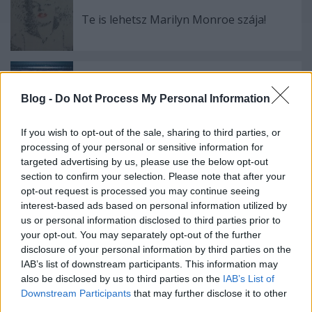
Te is lehetsz Marilyn Monroe szája!
Megújult a Republic Group irodája
Blog -
Do Not Process My Personal Information
If you wish to opt-out of the sale, sharing to third parties, or
processing of your personal or sensitive information for
Ne dobd ki a parafadugót, csinálj belőle
targeted advertising by us, please use the below opt-out
cuki állatkákat!
section to confirm your selection. Please note that after your
opt-out request is processed you may continue seeing
interest-based ads based on personal information utilized by
us or personal information disclosed to third parties prior to
your opt-out. You may separately opt-out of the further
Szólj hozzá!
disclosure of your personal information by third parties on the
IAB’s list of downstream participants. This information may
A hozzászóláshoz be kell lépned!
also be disclosed by us to third parties on the
IAB’s List of
Downstream Participants
that may further disclose it to other
third parties.