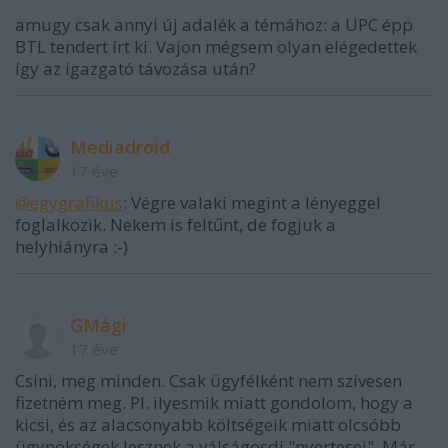
amugy csak annyi új adalék a témához: a UPC épp
BTL tendert írt ki. Vajon mégsem olyan elégedettek
így az igazgató távozása után?
Mediadroid
17 éve
@egygrafikus
: Végre valaki megint a lényeggel
foglalkozik. Nekem is feltűnt, de fogjuk a
helyhiányra :-)
GMági
17 éve
Csini, meg minden. Csak ügyfélként nem szívesen
fizetném meg. Pl. ilyesmik miatt gondolom, hogy a
kicsi, és az alacsonyabb költségeik miatt olcsóbb
ügynökségek lesznek a válságosdi "nyertesei". Már