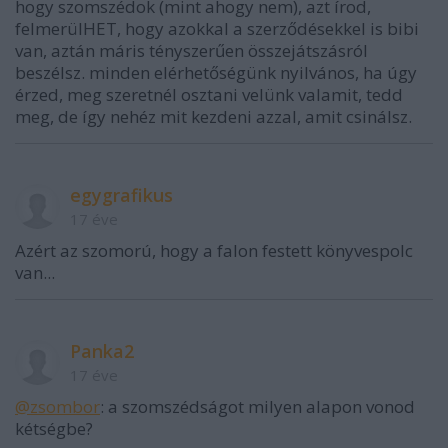
hogy szomszédok (mint ahogy nem), azt írod,
felmerülHET, hogy azokkal a szerződésekkel is bibi
van, aztán máris tényszerűen összejátszásról
beszélsz. minden elérhetőségünk nyilvános, ha úgy
érzed, meg szeretnél osztani velünk valamit, tedd
meg, de így nehéz mit kezdeni azzal, amit csinálsz.
egygrafikus
17 éve
Azért az szomorú, hogy a falon festett könyvespolc
van...
Panka2
17 éve
@zsombor
: a szomszédságot milyen alapon vonod
kétségbe?