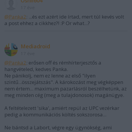
Oshii604
17 éve
@Panka2
: ...és ezt azért ide írtad, mert túl kevés volt
a post ehhez a cikkhez?! :P Or what...?
Mediadroid
17 éve
@Panka2
: erősen off és rémhírterjesztős a
hangvételed, kedves Panka.
Ne pánikolj, nem ez lenne az első "ilyen
szintű...összejátszás". A károkozást meg végképpen
nem értem... maximum pazarlásról beszélhetünk, az
meg minden cég (meg a tulajdonosok) magánügye.
A feltételezett 'sika', amiért repül az UPC vezérkar
pedig a kommunikációs költés sokszorosa...
Ne bántsd a Labort, végre egy ügynökség, ami