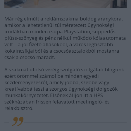
Már rég elmúlt a reklámszakma boldog aranykora,
amikor a lehetetlenül túlméretezett ügynökségi
irodákban minden csupa Playstation, süppedős
plüss-szőnyeg és pénz nélkül működő kólaautomata
volt – a jól fizető állásokból, a város legtisztább
kokaincsíkjaiból és a csocsóasztalokból mostanra
csak a csocsó maradt.
A szakmát utolsó véréig szolgáló szolgálati blogunk
ezért örömmel számol be minden egyedi
kezdeményezésről, amely jobbá, szebbé vagy
kreatívabbá teszi a szorgos ügynökségi dolgozók
munkakörnyezetét. Elsőnek álljon itt a HPS
székházában frissen felavatott meetingelő- és
relaxbisztró.