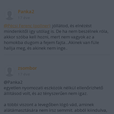
Panka2
17 éve
@Pécsi Ferenc (pollner)
: jóllátod, és elnézést
mindenkitől igy utólag is. De ha nem beszélnek róla,
akkor szóba kell hozni, mert nem vagyok az a
homokba dugom a fejem fajta...Akinek van füle
hallja meg, és akinek nem inge..
zsombor
17 éve
@Panka2
egyetlen nyomozati eszközök nélkül ellenőrizhető
állításod volt, és az tényszerűen nem igaz.
a többi viszont a levegőben lógó vád, aminek
alátámasztására nem írsz semmit. abból kiindulva,