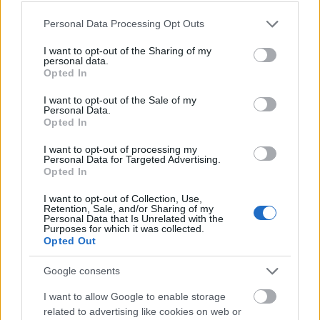
Please note that this website/app uses one or more Google
Personal Data Processing Opt Outs
services and may gather and store information including but
not limited to your visit or usage behaviour. You may click to
I want to opt-out of the Sharing of my
personal data.
grant or deny consent to Google and its third-party tags to
Opted In
use your data for below specified purposes in below Google
consent section.
I want to opt-out of the Sale of my
VAGY
Personal Data.
Opted In
I want to opt-out of processing my
Personal Data for Targeted Advertising.
Opted In
I want to opt-out of Collection, Use,
Oshii604
Retention, Sale, and/or Sharing of my
17 éve
Personal Data that Is Unrelated with the
Purposes for which it was collected.
... azisigaz! :) Nice!
Opted Out
Google consents
CséZsu
I want to allow Google to enable storage
related to advertising like cookies on web or
17 éve