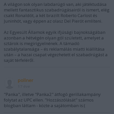
A világon sok olyan labdarúgó van, aki játéktudása
mellett fantasztikus szabadrúgásairól is ismert, elég
csakt Ronaldót, a két brazilt Roberto Carlost és
Juninhót, vagy éppen az olasz Del Pierót említeni.
Az Egyesült Államok egyik ifjúsági bajnokságában
azonban a hétvégén olyan gól született, amelyet a
sztárok is megirigyelnének. A támadó
szabálytalansága – és reklamálás miatti kiállítása
után – a hazai csapat végezhetett el szabadrúgást a
saját térfeléről.
pollner
17 éve
"Panka", illetve "Panka2" átfogó gerillakampány
folytat az UPC ellen. "Hozzászólását" számos
blogban láttam - közte a sajátomban is:(