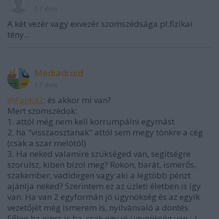
17 éve
A két vezér vagy exvezér szomszédsága pl.fizikai
tény...
Mediadroid
17 éve
@Panka2
: és akkor mi van?
Mert szomszédok:
1. attól még nem kell korrumpálni egymást
2. ha "visszaosztanak" attól sem megy tönkre a cég
(csak a szar melótól)
3. Ha neked valamire szükséged van, segítségre
szorulsz, kiben bízol meg? Rokon, barát, ismerős,
szakember, vadidegen vagy aki a legtöbb pénzt
ajánlja neked? Szerintem ez az üzleti életben is így
van. Ha van 2 egyformán jó ügynökség és az egyik
vezetőjét még ismerem is, nyilvánvaló a döntés.
Főleg ha nincs is ha, csak egy jó ügynökség van :-)