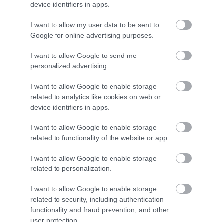
device identifiers in apps.
Klasszikus, ősrégi "kitchen-club" továbbfejlesztett
változata. Tetszik! Nem rossz marketingfogásnak
I want to allow my user data to be sent to
sem, bár nehezen tudnám besorolni kategórába.
Google for online advertising purposes.
Ügyes! Kár, hogy nem vagyok ügyfelük :D.
I want to allow Google to send me
personalized advertising.
Panka2
I want to allow Google to enable storage
17 éve
related to analytics like cookies on web or
device identifiers in apps.
A Laboratory is lopott a UPC-vel?
Az Indexen és számos portálon tegnap jelent meg a
I want to allow Google to enable storage
cikk arról, hogy vizsgálódást kezdeményeztek a UPC-
related to functionality of the website or app.
nél, minek következtében "megszüntették a UPC
közép-európai regionális központját, és nyugdíjba
I want to allow Google to enable storage
ment a regionális vezető. Távozott a cég
related to personalization.
magyarországi vezérigazgatója is; a pletykák szerint
egyikük sem önszántából döntött így. " (Index)
I want to allow Google to enable storage
related to security, including authentication
A pletykáknak úgy tűnik van valóságalapjuk.
functionality and fraud prevention, and other
Valószínűleg a vizsgálódáskor a UPC céges
user protection.