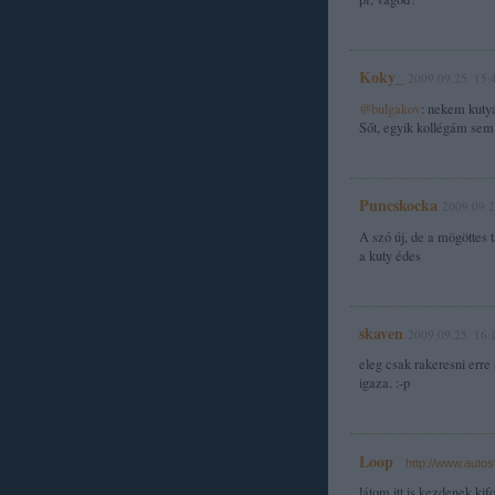
Koky_
2009.09.25. 15:
@bulgakov
: nekem kutyá
Sőt, egyik kollégám sem a
Puncskocka
2009.09.2
A szó új, de a mögöttes 
a kuty édes
skaven
2009.09.25. 16:
eleg csak rakeresni erre
igaza. :-p
Loop
·
http://www.autos
látom itt is kezdenek kif