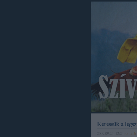
Keressük a legsz
2009.09.25. 12:24
romanb