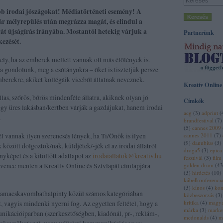
b irodai jószágokat! Médiatörténeti esemény! A
vár mélyrepülés után megrázza magát, és elindul a
át újságírás irányába. Mostantól hetekig várjuk a
Partnerünk
kezését.
ely, ha az emberek mellett vannak ott más élőlények is.
 gondolunk, meg a csótányokra – őket is tiszteljük persze
mberekre, akiket kollégáik viccből állatnak neveznek.
Kreatív Online
las, szőrös, bőrös mindenféle állatra, akiknek olyan jó
Címkék
gy üres lakásban/kertben várják a gazdájukat, hanem irodai
acg
(
3
)
adprint
(
.
brandfestival
(
7
)
(
5
)
cannes 2009
 vannak ilyen szerencsés lények, ha Ti/Önök is ilyen
cannes 2011
(
7
)
(
9
)
danubius
(
3
)
között dolgoztok/nak, küldjétek/-jék el az irodai állatról
droga5
(
3
)
epica
képet és a kitöltött adatlapot az
irodaiallatok@kreativ.hu
fesztivál
(
3
)
film
dvence menten a Kreatív Online és Szívlapát címlapjára
golden drum
(
43
(
3
)
hirdetés
(
10
)
kábelkonferenci
(
3
)
kínos
(
4
)
kon
yamacskavombathalpinty közül számos kategóriában
közbeszorzás
(
3
)
kritika
(
4
)
magy
, vagyis mindenki nyerni fog. Az egyetlen feltétel, hogy a
márka
(
3
)
marke
nikációiparban (szerkesztőségben, kiadónál, pr-, reklám-,
mcdonalds
(
4
)
m