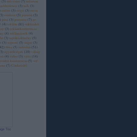
z
(
3
)
művészet
(
7
)
múzeum
sjobbötletem
(
3
)
nők
(
3
)
)
online
(
3
)
origo
(
3
)
orosz
(
3
)
outdoor
(
3
)
pannon
(
3
)
)
póni
(
3
)
portoroz
(
7
)
pr
ó
(
4
)
reklám
(
81
)
reklámhét
ány
(
3
)
reklámkonferencia
eny
(
4
)
reklámzenék
(
4
)
chi
(
3
)
sajtóközlemény
(
5
)
r
(
3
)
soproni
(
5
)
sziget
(
3
)
42
)
tbwa
(
5
)
tudósítás
(
51
)
(
3
)
ügynökségek
(
10
)
válság
deó
(
4
)
video
(
3
)
vírus
(
14
)
bvideo konferencia
(
5
)
wtf
zene
(
7
)
Címkefelfő
age Too