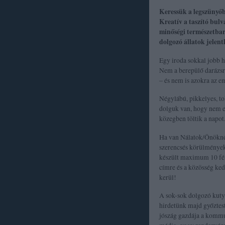
Keressük a legszünyőb
Kreatív a taszító bul
minőségi természetbar
dolgozó állatok jelent
Egy iroda sokkal jobb h
Nem a berepülő darázsra
– és nem is azokra az e
Négylábú, pikkelyes, tol
dolguk van, hogy nem e
közegben töltik a napot
Ha van Nálatok/Önöknél
szerencsés körülmények 
készült maximum 10 fény
címre és a közösség ke
kerül!
A sok-sok dolgozó kut
hirdetünk majd győztest
jószág gazdája a kommu