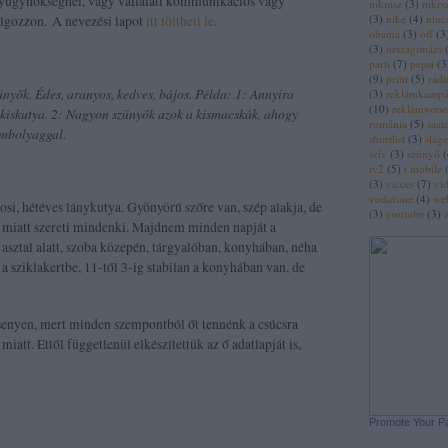
yügynökségnél, vagy vállalati kommunikációs vagy
mkmsz
(
3
)
mkrs
(
3
)
nike
(
4
)
ninc
lgozzon. A nevezési lapot
itt töltheti le
.
obama
(
3
)
off
(
3
(
3
)
országimázs
parti
(
7
)
pepsi
(
3
(
9
)
print
(
5
)
rádi
zünyők. Édes, aranyos, kedves, bájos. Példa: 1: Annyira
(
3
)
reklámkamp
(
10
)
reklámvers
kiskutya. 2: Nagyon szünyők azok a kismacskák, ahogy
románia
(
5
)
saat
ombolyaggal.
shortlist
(
3
)
sláge
szív
(
3
)
szünyő
(
tv2
(
5
)
t mobile
(
3
)
vicces
(
7
)
vi
vodafone
(
4
)
we
si, hétéves lánykutya. Gyönyörű szőre van, szép alakja, de
(
3
)
youtube
(
3
)
e miatt szereti mindenki. Majdnem minden napját a
, asztal alatt, szoba közepén, tárgyalóban, konyhában, néha
a sziklakertbe, 11-től 3-ig stabilan a konyhában van, de
senyen, mert minden szempontból őt tennénk a csúcsra
miatt. Ettől függetlenül elkészítettük az ő adatlapját is,
Promote Your P