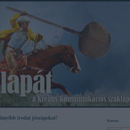
ünyőbb irodai jószágokat!
Keresés