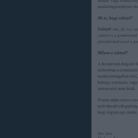
média- vagy rendezvén
marketingosztályon) do
Mi az, hogy szünyő?
Szünyő:
mn., fn; tsz: s
szünyő ez a gombszemű 
játszadoznak azzal a g
Milyen a szünyő?
A Kreatívnál dolgozó So
elsősorban a természet
szerkesztőségében tölti
kimegy a teraszra, vagy 
szerencsére nem hízik.
Ő nem indul ezen a ver
nyilvánvaló elfogultság 
hogy legyen egy minta.
Név: Sosi