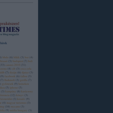
 hírek
4
)
bbdo
(
6
)
blikk
(
3
)
bor
(
4
)
brassó
(
3
)
budapest
(
7
)
buli
(
33
)
cannes 2010
(
31
)
ceems
(
4
)
cib
(
3
)
coca cola
ddb
(
7
)
dizájn
(
6
)
djuice
(
3
)
(
9
)
facebook
(
6
)
fallon
(
3
)
(
7
)
flashmob
(
3
)
gerilla
(
7
)
)
győztesek
(
9
)
heineken
ikea
(
5
)
iphone
(
5
)
a
(
3
)
kampány
(
6
)
karácsony
ferencia
(
12
)
könyv
(
3
)
közterület
(
3
)
kreatív
(
9
)
ar
(
4
)
magyar turizmus
(
3
)
ting
(
16
)
mccann
(
3
)
édia
(
9
)
média hungary
(
3
)