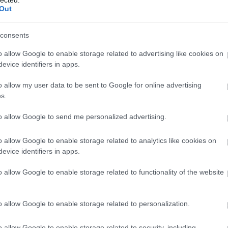
hvg médiablo
Out
karmamedia
Kreatív
ck címe:
onlinemarketi
consents
rabbitblog
/api/trackback/id/1406148
sofokles
o allow Google to enable storage related to advertising like cookies on
Egyéb
evice identifiers in apps.
lyok
értelmében felhasználói tartalomnak minősülnek, értük a
szolgáltatás technikai
üzemeltetője
o allow my user data to be sent to Google for online advertising
okat nem ellenőrzi. Kifogás esetén forduljon a blog szerkesztőjéhez. Részletek a
Felhasználási
tatóban
.
s.
15:25
to allow Google to send me personalized advertising.
Válasz erre
o allow Google to enable storage related to analytics like cookies on
evice identifiers in apps.
ecter
2009.09.25. 14:35:48
o allow Google to enable storage related to functionality of the website
ezt a "szünyő" jelzőt? Sokkal egyszerűbb lett volna csak simán
s"-at használni és akkor magyarázkodni sem kell.
ves is ez a szó. Olyan mű! Kedvem lenne egyből arcon csapni
o allow Google to enable storage related to personalization.
a száján.
Válasz erre
o allow Google to enable storage related to security, including