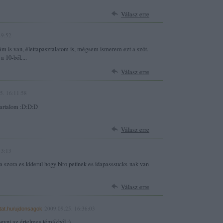
Válasz erre
49:52
m is van, élettapasztalatom is, mégsem ismerem ezt a szót.
 10-ből....
Válasz erre
5. 16:11:58
tartalom :D:D:D
Válasz erre
13:13
 a szora es kiderul hogy biro petinek es idapasssucks-nak van
Válasz erre
2009.09.25. 16:36:03
tat.hu/ujdonsagok
ogyni az értelmes témákból :)