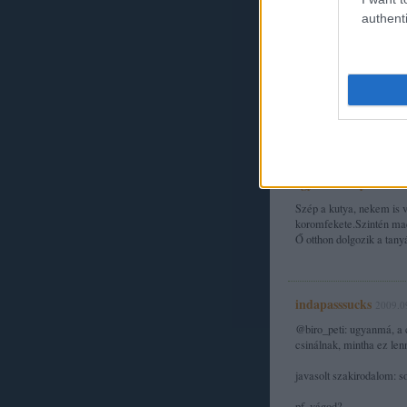
authenti
Szabó Patrícia
2009.0
@Biro_Peti
:
mindenki ismeri, akinek 
szünnyögés az egyik leg
szünyő, fogvédőt hozzál,
egy maréknyi dollár
Szép a kutya, nekem is 
koromfekete.Szintén ma
Ő otthon dolgozik a tan
indapasssucks
2009.0
@biro_peti: ugyanmá, a c
csinálnak, mintha ez le
javasolt szakirodalom: s
pf, vágod?