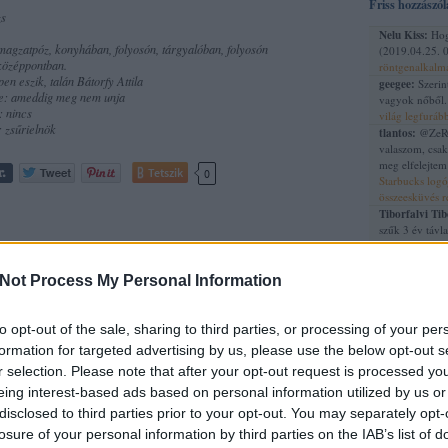
Friss hozzászó
zs
Nelu Kiss:
Hog
 magzatpóz, konyhában, folyosón, tárgyalóban, folyosón
(
2019.04.25. 
 középpontban.
röntgenalkalm
en eszik, talán Bátorfy Attila
geegee:
Szerin
-e: ameddig meg nem unja
vagyok nőből
: nincs
világ legfuráb
: zsűrielnök
tlantos:
@ZeRG
valaszom, csak
meg elfelejtem
Tetszik
0
Starbucks logó
összeesküvés r
Tiborfalvi Tib
szűk 3 év távl
még nem volt:
(
2014.06.21. 
puncira?
Not Process My Personal Information
Legelő Őse:
1.
:
alkalmazottal 
menü nincs jó 
to opt-out of the sale, sharing to third parties, or processing of your per
(
2014.04.21. 
formation for targeted advertising by us, please use the below opt-out s
elrontotta a k
r selection. Please note that after your opt-out request is processed y
Archívum
eing interest-based ads based on personal information utilized by us or
disclosed to third parties prior to your opt-out. You may separately opt-
2012 augusztu
losure of your personal information by third parties on the IAB’s list of
2012 július
(