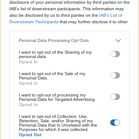
disclosure of your personal information by third parties on the
IAB’s list of downstream participants. This information may
Martin Scorsese az új Iphone-
also be disclosed by us to third parties on the
IAB’s List of
Downstream Participants
that may further disclose it to other
reklámban
third parties.
szivlapat
•
2012. július 25.
1
Please note that this website/app uses one or more Google
Personal Data Processing Opt Outs
services and may gather and store information including but
A legendás filmrendezővel, Martin Scorsese-vel
not limited to your visit or usage behaviour. You may click to
I want to opt-out of the Sharing of my
personal data.
reklámozza az Apple az Iphone 4S-t, a szpotot a
grant or deny consent to Google and its third-party tags to
Opted In
TBWA\Media Arts Lab készítette. A Busy Day című ...
use your data for below specified purposes in below Google
consent section.
I want to opt-out of the Sale of my
Personal Data.
Opted In
I want to opt-out of processing my
Personal Data for Targeted Advertising.
Opted In
I want to opt-out of Collection, Use,
Retention, Sale, and/or Sharing of my
Personal Data that Is Unrelated with the
Purposes for which it was collected.
Opted Out