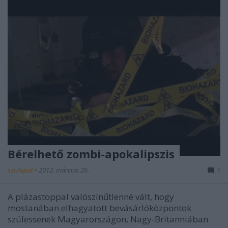
Bérelhető zombi-apokalipszis
szivlapat
•
2012. március 26.
1
A plázastoppal valószínűtlenné vált, hogy
mostanában elhagyatott bevásárlóközpontok
szülessenek Magyarországon, Nagy-Britanniában