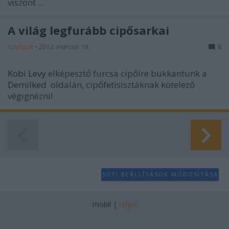
viszont ...
A világ legfurább cipősarkai
szivlapat
•
2012. március 19.
8
Kobi Levy
elképesztő furcsa cipőire bukkantunk a
Demilked
oldalán, cipőfetisisztáknak kötelező
végignézni!
SÜTI BEÁLLÍTÁSOK MÓDOSÍTÁSA
mobil
|
teljes