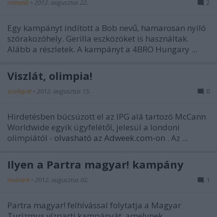
romanb
•
2012. augusztus 22.
2
Egy kampányt indított a Bob nevű, hamarosan nyíló
szórakozóhely. Gerilla eszközöket is használtak.
Alább a részletek. A kampányt a 4BRO Hungary ...
Viszlát, olimpia!
szivlapat
•
2012. augusztus 15.
0
Hirdetésben búcsúzott el az IPG alá tartozó McCann
Worldwide egyik ügyfelétől, jelesül a londoni
olimpiától -
olvasható az Adweek.com-on
. Az ...
Ilyen a Partra magyar! kampány
molnark
•
2012. augusztus 02.
1
Partra magyar! felhívással folytatja a Magyar
Turizmus vízparti kampányát, amelynek