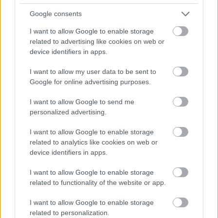
Google consents
I want to allow Google to enable storage
related to advertising like cookies on web or
device identifiers in apps.
Ezzel a reklámmal igazán jól indul a
hétfő!
I want to allow my user data to be sent to
Google for online advertising purposes.
molnark
•
2012. július 23.
0
I want to allow Google to send me
personalized advertising.
Annyira kedves reklámot készítettek az ausztrál
Woolworths szupermarket számára, hogy még a
I want to allow Google to enable storage
hétfőt utálók is elfelejtik a morgást, és elkezdik ...
related to analytics like cookies on web or
device identifiers in apps.
Amikor a paróka mindent elárul
I want to allow Google to enable storage
szivlapat
•
2012. április 16.
0
related to functionality of the website or app.
A szöüli Publicis készítette el ezt az egyszerű és
I want to allow Google to enable storage
vidám hirdetést a Sonynak. A parókás fülhallgató
related to personalization.