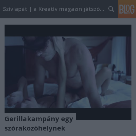
Szívlapát | a Kreatív magazin játszóblogja
Gerillakampány egy
szórakozóhelynek