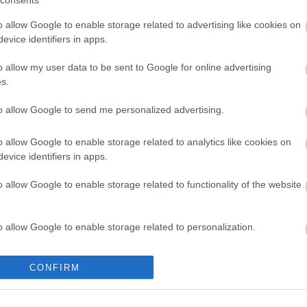
consents
Friss hozzászó
majdnemLIVE!
Nelu Kiss:
Hog
o allow Google to enable storage related to advertising like cookies on
(
2019.04.25. 
evice identifiers in apps.
röntgenalkalm
Ameddig Magyarország egyik fele belefulladt a hóba, a
geegee:
Szerin
o allow my user data to be sent to Google for online advertising
vagyok nőből
Kreatív tudósítócsapata a gazdag románok
világ legfuráb
s.
síparadicsomába, a csodálatos, Brassó melletti Poiana
tlantos:
@ZeRG
Brasov-ba utazott, hogy részletesebben beszámoljon arról,
valaszom, csak
to allow Google to send me personalized advertising.
milyen az Adprint Festival, amely nemzetközi akar lenni
meg elfelejtem
és majdnem minden a…
Starbucks logó
összeesküvés r
o allow Google to enable storage related to analytics like cookies on
Tiborfalvi Tib
evice identifiers in apps.
szűk 3 év távl
még nem volt:
Tetszik
0
(
2014.06.21. 
o allow Google to enable storage related to functionality of the website
puncira?
Legelő Őse:
1.
alkalmazottal 
menü nincs jó 
o allow Google to enable storage related to personalization.
tudósítás
brassó
adprint
(
2014.04.21. 
elrontotta a k
o allow Google to enable storage related to security, including
CONFIRM
Archívum
cation functionality and fraud prevention, and other user protection.
2012 augusztu
2012 július
(