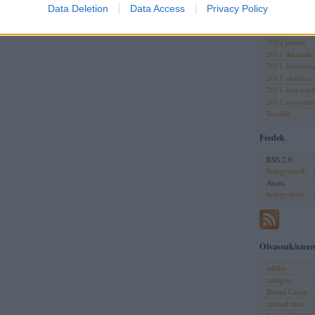
2012 április
Data Deletion
Data Access
Privacy Policy
2012 március
2012 február
2012 január
2011 decembe
2011 novembe
2011 október
2011 szeptemb
2011 augusztu
Tovább
...
Feedek
RSS 2.0
bejegyzések
Atom
bejegyzések
Olvassuk/szere
addict
antagon
Brand Camp
critical miss