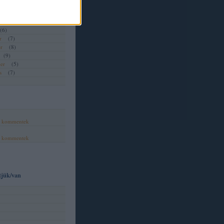
(
2
)
(
7
)
(
6
)
(
6
)
r
(
7
)
r
(
8
)
(
9
)
er
(
5
)
s
(
7
)
,
kommentek
,
kommentek
tjük/van