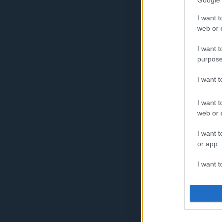
Google 
Poiana Brasov 
I want t
2009.02.14. 13:14
romanb
web or d
I want t
purpose
I want 
I want t
Tovább »
web or d
I want t
or app.
Szólj hozzá!
I want t
Címkék:
reklám
románia
I want t
authenti