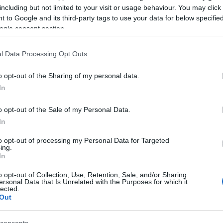
mkmsz
(
3
)
mkrs
including but not limited to your visit or usage behaviour. You may click 
(
3
)
nike
(
4
)
ninc
obama
(
3
)
off
(
3
 to Google and its third-party tags to use your data for below specifi
(
3
)
országimázs
eter
ogle consent section.
parti
(
7
)
pepsi
(
3
(
9
)
print
(
5
)
rádi
Az Adprint fesztiválhoz kapcsolód kétszer
(
3
)
reklámkamp
félnapos minikonferencia első napjának két
l Data Processing Opt Outs
(
10
)
reklámvers
románia
(
5
)
saat
előadását annak rendje és módja szerint
shortlist
(
3
)
sláge
lekéstük. (Felelős: az időjárás). Szombaton
o opt-out of the Sharing of my personal data.
szív
(
3
)
szünyő
(
viszont figyeltünk, mind a 3, azaz három
tv2
(
5
)
t mobile
In
(
3
)
vicces
(
7
)
vi
előadáson. A nap első előadását Patrick
vodafone
(
4
)
we
Collister,…
(
3
)
youtube
(
3
)
o opt-out of the Sale of my Personal Data.
In
to opt-out of processing my Personal Data for Targeted
ing.
In
Tetszik
0
o opt-out of Collection, Use, Retention, Sale, and/or Sharing
ersonal Data that Is Unrelated with the Purposes for which it
lected.
Out
s
reklámverseny
brassó
adprint
Promote Your P