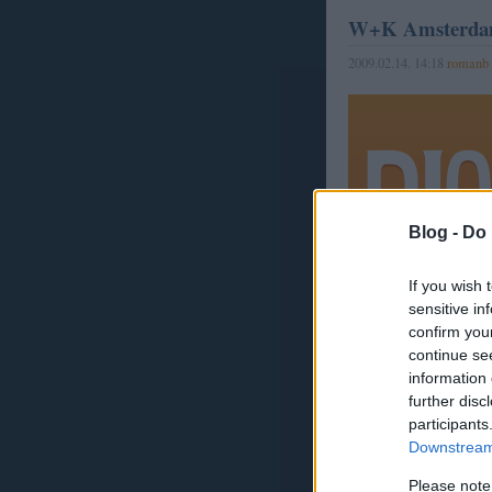
W+K Amsterdam
2009.02.14. 14:18
romanb
Blog -
Do 
If you wish 
sensitive in
Tovább »
confirm you
continue se
information 
further disc
participants
Szólj hozzá!
Downstream 
Címkék:
románia
tudósítá
Please note