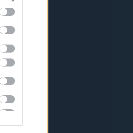
lások
yan szereztem meg?
00:49
)
A téli ruhán is átlát a
azás
tem is q jók... :D Pedig nem
.
(
2015.11.03. 10:02
)
A
b cipősarkai
e: Mindkettore lenne
 pont nincs nalam, estere
 :)
(
2015.09.22. 13:37
)
A
ja egy zsidó világuralmi
észe
or:
na hát elnézést, hogy
atából hozzászólok, de ez
 Drága jó nagyapám hun...
04:06
)
Hány szó van a
 az hogy így beszélnek egy
önmagában kínos! 2. ez a
áron, amikor az ...
16:38
)
Burger King Ernő
edvünket
s
(
3
)
2
)