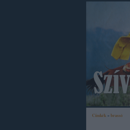
Címkék
»
brassó