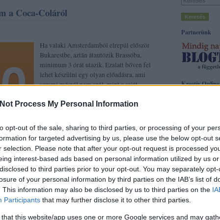
 a Coca-Coláról
Partnerünk
Ha valaki Amsterdamból elrepül először
Bukarestbe, aztán átautózik Brassóba,
minimum 3 órát utazik. Ezalatt bőven fel
lehet készülni egy olyan előadásra, ami
Kreatív Online
semmi másról nem szól, mint a saját
munkák bemutatásáról. Sue Anderson, a
Címkék
Not Process My Personal Information
Wieden Kennedy Amsterdam
acg
(
3
)
adprint
(
kreatívigazgatója…
brandfestival
(
7
)
(
5
)
cannes 2009
to opt-out of the sale, sharing to third parties, or processing of your per
cannes 2011
(
7
)
formation for targeted advertising by us, please use the below opt-out s
(
9
)
danubius
(
3
)
r selection. Please note that after your opt-out request is processed y
droga5
(
3
)
epica
fesztivál
(
3
)
film
eing interest-based ads based on personal information utilized by us or
golden drum
(
43
Tetszik
disclosed to third parties prior to your opt-out. You may separately opt-
0
(
3
)
hirdetés
(
10
)
kábelkonferenci
losure of your personal information by third parties on the IAB’s list of
(
3
)
kínos
(
4
)
kon
. This information may also be disclosed by us to third parties on the
IA
közbeszorzás
(
3
)
Participants
that may further disclose it to other third parties.
kritika
(
4
)
magy
márka
(
3
)
marke
s
coca cola
brassó
adprint
mcdonalds
(
4
)
m
 that this website/app uses one or more Google services and may gath