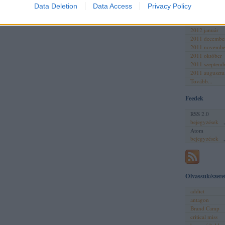
2012 április
Data Deletion
Data Access
Privacy Policy
2012 március
2012 február
2012 január
2011 decembe
2011 novembe
2011 október
2011 szeptemb
2011 augusztu
Tovább
...
Feedek
RSS 2.0
bejegyzések
Atom
bejegyzések
Olvassuk/szere
addict
antagon
Brand Camp
critical miss