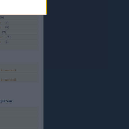
(
2
)
(
7
)
(
6
)
(
6
)
r
(
7
)
r
(
8
)
(
9
)
er
(
5
)
s
(
7
)
,
kommentek
,
kommentek
tjük/van