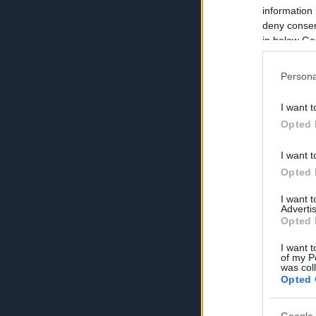
information 
deny consent
in below Go
Persona
I want t
Opted 
I want t
Opted 
I want 
Advertis
Opted 
I want t
of my P
was col
Opted 