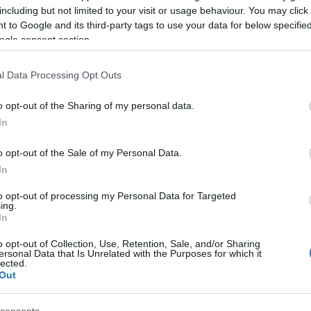
mkmsz
(
3
)
mkrs
including but not limited to your visit or usage behaviour. You may click 
(
3
)
nike
(
4
)
ninc
obama
(
3
)
off
(
3
 to Google and its third-party tags to use your data for below specifi
(
3
)
országimázs
ogle consent section.
parti
(
7
)
pepsi
(
3
(
9
)
print
(
5
)
rádi
(
3
)
reklámkamp
l Data Processing Opt Outs
(
10
)
reklámvers
románia
(
5
)
saat
shortlist
(
3
)
sláge
o opt-out of the Sharing of my personal data.
szív
(
3
)
szünyő
(
tv2
(
5
)
t mobile
In
(
3
)
vicces
(
7
)
vi
vodafone
(
4
)
we
(
3
)
youtube
(
3
)
o opt-out of the Sale of my Personal Data.
In
to opt-out of processing my Personal Data for Targeted
ing.
In
o opt-out of Collection, Use, Retention, Sale, and/or Sharing
ersonal Data that Is Unrelated with the Purposes for which it
lected.
Out
Promote Your P