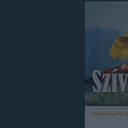
Címkék
»
hegyalja_f