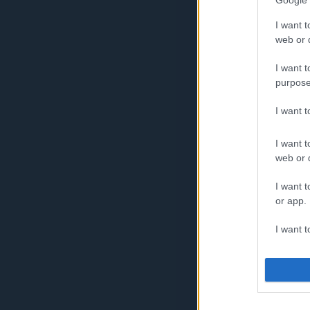
Google 
I want t
web or d
I want t
purpose
I want 
I want t
web or d
I want t
or app.
I want t
I want t
authenti