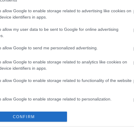
consents
Friss hozzászó
Nelu Kiss:
Hog
o allow Google to enable storage related to advertising like cookies on
(
2019.04.25. 
evice identifiers in apps.
röntgenalkalm
geegee:
Szerin
o allow my user data to be sent to Google for online advertising
vagyok nőből
világ legfuráb
s.
tlantos:
@ZeRG
valaszom, csak
to allow Google to send me personalized advertising.
meg elfelejtem
Starbucks logó
összeesküvés r
o allow Google to enable storage related to analytics like cookies on
Tiborfalvi Tib
evice identifiers in apps.
szűk 3 év távl
még nem volt:
(
2014.06.21. 
o allow Google to enable storage related to functionality of the website
puncira?
Legelő Őse:
1.
alkalmazottal 
menü nincs jó 
o allow Google to enable storage related to personalization.
(
2014.04.21. 
elrontotta a k
o allow Google to enable storage related to security, including
CONFIRM
Archívum
cation functionality and fraud prevention, and other user protection.
2012 augusztu
2012 július
(