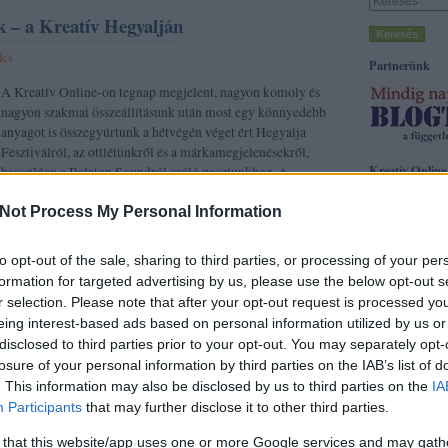
k – a Kreatív Hegyalján
lcs
Partnerünk
A Kreatív Online-on tegnap megjelent, nagyon komoly és
nagyon szakmai összeállításunk után most egy könnyedebb
anyagot is összegyúrtunk a hétvégén véget ért Hegyalja
Fesztiválról, az ottlétünkről és a márkamegjelenésekről,
Kreatív Online
hasonlóan a Balaton Soundról szóló posztunkhoz. A…
Címkék
Not Process My Personal Information
acg
(
3
)
adprint
(
brandfestival
(
7
)
(
5
)
cannes 2009
to opt-out of the sale, sharing to third parties, or processing of your per
Tetszik
0
cannes 2011
(
7
)
formation for targeted advertising by us, please use the below opt-out s
(
9
)
danubius
(
3
)
r selection. Please note that after your opt-out request is processed y
droga5
(
3
)
epica
fesztivál
(
3
)
film
eing interest-based ads based on personal information utilized by us or
golden drum
(
43
disclosed to third parties prior to your opt-out. You may separately opt-
tokaj
csajok
tisza
tutajos
pepsi
márka
nyári fesztivál
borsodi
(
3
)
hirdetés
(
10
)
kábelkonferenci
fesztivál
losure of your personal information by third parties on the IAB’s list of
(
3
)
kínos
(
4
)
kon
. This information may also be disclosed by us to third parties on the
IA
közbeszorzás
(
3
)
Participants
that may further disclose it to other third parties.
kritika
(
4
)
magy
márka
(
3
)
marke
mcdonalds
(
4
)
m
 that this website/app uses one or more Google services and may gath