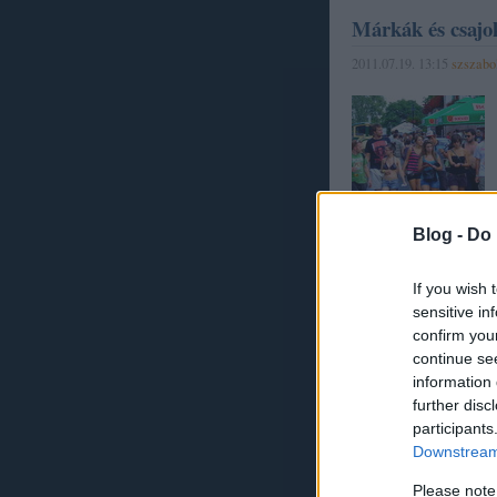
Márkák és csajo
2011.07.19. 13:15
szszabo
Blog -
Do 
Tovább »
If you wish 
sensitive in
confirm you
1
komment
continue se
information 
Címkék:
kreatív
fesztivál
hegyalja
soproni
hegyalja 
further disc
participants
Downstream 
Please note