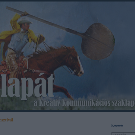
esztivál
Keresés