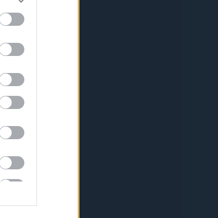
lások
yan szereztem meg?
00:49
)
A téli ruhán is átlát a
azás
tem is q jók... :D Pedig nem
.
(
2015.11.03. 10:02
)
A
b cipősarkai
e: Mindkettore lenne
 pont nincs nalam, estere
 :)
(
2015.09.22. 13:37
)
A
ja egy zsidó világuralmi
észe
or:
na hát elnézést, hogy
atából hozzászólok, de ez
 Drága jó nagyapám hun...
04:06
)
Hány szó van a
 az hogy így beszélnek egy
önmagában kínos! 2. ez a
áron, amikor az ...
16:38
)
Burger King Ernő
edvünket
s
(
3
)
2
)