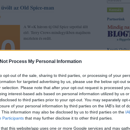
 üvölt az Old Spice-man
t
Partnerünk
A W+K három új Old Spice szpottal állt
elő. Terry Crews mindegyikben majdnem
meztelen és ordít.
Kreatív Online
Címkék
Not Process My Personal Information
acg
(
3
)
adprint
(
brandfestival
(
7
)
(
5
)
cannes 2009
to opt-out of the sale, sharing to third parties, or processing of your per
cannes 2011
(
7
)
formation for targeted advertising by us, please use the below opt-out s
(
9
)
danubius
(
3
)
r selection. Please note that after your opt-out request is processed y
droga5
(
3
)
epica
fesztivál
(
3
)
film
eing interest-based ads based on personal information utilized by us or
golden drum
(
43
Tetszik
disclosed to third parties prior to your opt-out. You may separately opt-
0
(
3
)
hirdetés
(
10
)
kábelkonferenci
losure of your personal information by third parties on the IAB’s list of
(
3
)
kínos
(
4
)
kon
. This information may also be disclosed by us to third parties on the
IA
közbeszorzás
(
3
)
Participants
that may further disclose it to other third parties.
kritika
(
4
)
magy
márka
(
3
)
marke
w+k
terry crews
mcdonalds
(
4
)
m
 that this website/app uses one or more Google services and may gath