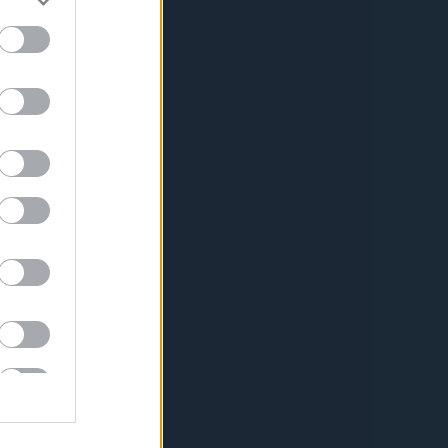
lások
yan szereztem meg?
00:49
)
A téli ruhán is átlát a
azás
tem is q jók... :D Pedig nem
.
(
2015.11.03. 10:02
)
A
b cipősarkai
e: Mindkettore lenne
 pont nincs nalam, estere
 :)
(
2015.09.22. 13:37
)
A
ja egy zsidó világuralmi
észe
or:
na hát elnézést, hogy
atából hozzászólok, de ez
 Drága jó nagyapám hun...
04:06
)
Hány szó van a
 az hogy így beszélnek egy
önmagában kínos! 2. ez a
áron, amikor az ...
16:38
)
Burger King Ernő
edvünket
s
(
3
)
2
)