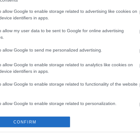
consents
Friss hozzászó
Nelu Kiss:
Hog
o allow Google to enable storage related to advertising like cookies on
(
2019.04.25. 
evice identifiers in apps.
röntgenalkalm
Tetszik
0
geegee:
Szerin
o allow my user data to be sent to Google for online advertising
vagyok nőből
világ legfuráb
s.
tlantos:
@ZeRG
valaszom, csak
vírus
nike
vírusvideó
old spice
to allow Google to send me personalized advertising.
meg elfelejtem
Starbucks logó
összeesküvés r
o allow Google to enable storage related to analytics like cookies on
Tiborfalvi Tib
evice identifiers in apps.
szűk 3 év távl
még nem volt:
(
2014.06.21. 
o allow Google to enable storage related to functionality of the website
puncira?
Legelő Őse:
1.
alkalmazottal 
menü nincs jó 
o allow Google to enable storage related to personalization.
(
2014.04.21. 
elrontotta a k
o allow Google to enable storage related to security, including
CONFIRM
Archívum
cation functionality and fraud prevention, and other user protection.
2012 augusztu
2012 július
(