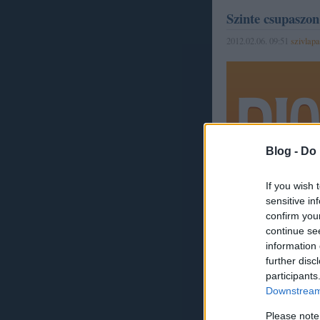
Szinte csupaszon
2012.02.06. 09:51
szivlapa
Blog -
Do 
If you wish 
sensitive in
Tovább »
confirm you
continue se
information 
further disc
participants
1
komment
Downstream 
Címkék:
reklám
old spice
Please note