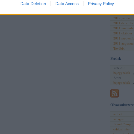
2012 április
Data Deletion
Data Access
Privacy Policy
2012 március
2012 február
2012 január
2011 decembe
2011 novembe
2011 október
2011 szeptemb
2011 augusztu
Tovább
...
Feedek
RSS 2.0
bejegyzések
Atom
bejegyzések
Olvassuk/szere
addict
antagon
Brand Camp
critical miss