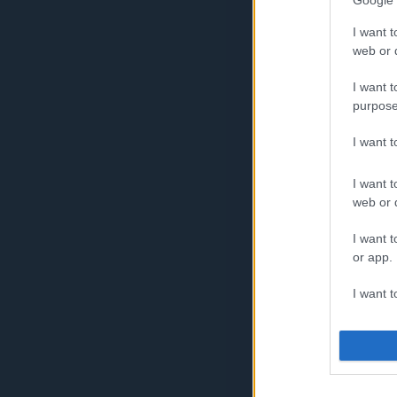
Google 
Tovább »
I want t
web or d
I want t
Szólj hozzá!
purpose
Címkék:
kampány
reklám
I want 
I want t
web or d
I want t
or app.
I want t
I want t
authenti