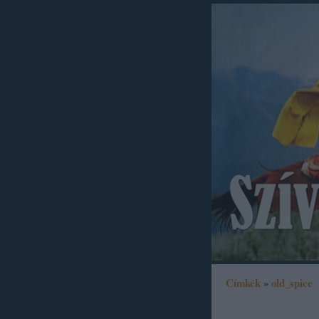
Címkék
»
old_spice