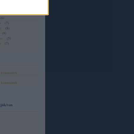
(
2
)
(
7
)
(
6
)
(
6
)
r
(
7
)
r
(
8
)
(
9
)
er
(
5
)
s
(
7
)
,
kommentek
,
kommentek
tjük/van