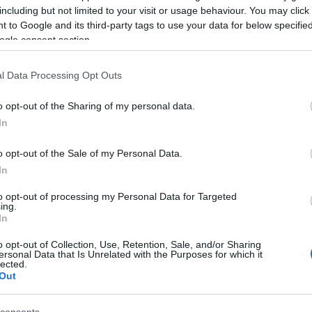
mkmsz
(
3
)
mkrs
including but not limited to your visit or usage behaviour. You may click 
(
3
)
nike
(
4
)
ninc
obama
(
3
)
off
(
3
 to Google and its third-party tags to use your data for below specifi
(
3
)
országimázs
ogle consent section.
parti
(
7
)
pepsi
(
3
(
9
)
print
(
5
)
rádi
(
3
)
reklámkamp
l Data Processing Opt Outs
(
10
)
reklámvers
románia
(
5
)
saat
shortlist
(
3
)
sláge
o opt-out of the Sharing of my personal data.
szív
(
3
)
szünyő
(
tv2
(
5
)
t mobile
In
(
3
)
vicces
(
7
)
vi
vodafone
(
4
)
we
(
3
)
youtube
(
3
)
o opt-out of the Sale of my Personal Data.
In
eltebb vírusvideói
to opt-out of processing my Personal Data for Targeted
ing.
lcs
In
Legalábbis a Goviral nevű online tartalomterjesztő adatai
o opt-out of Collection, Use, Retention, Sale, and/or Sharing
szerint ezek voltak a tavalyi év legnézettebb
ersonal Data that Is Unrelated with the Purposes for which it
víruskampányai. Az első helyen az az agyonajnározott Old
lected.
Out
Spice kampány végzett, melyről már e blogon is írtunk, és
amely a készítő Procter & Gamble egyik szakembere
Promote Your P
szerint…