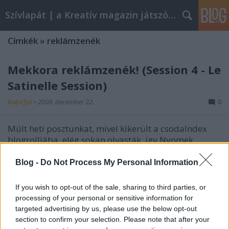
Szívlapát | a Kreatív magazin játszóblogja
Címkék
»
reklámzenék
Mekkora reklámzenék! (Session 4 - Le
Satinelle Session)
batorfya
•
2008. december 22.
0
Múlt heti posztunkat, mivel kikerült a csodaIndex
blogrolljába, elég sokan olvasták, így Nyomek
(figyelem: a név), a címlapról idekerült mintatroll
torokra veheti. Nagyon tudtuk, és nagyon bíztunk
Blog -
Do Not Process My Personal Information
benne, mint Stephen Hauk a polkát szerető
hallgatag tömegekben (vö: Jó reggelt…
If you wish to opt-out of the sale, sharing to third parties, or
processing of your personal or sensitive information for
targeted advertising by us, please use the below opt-out
Mekkora reklámzenék! (Session 3 -
section to confirm your selection. Please note that after your
Digital Lollipop)