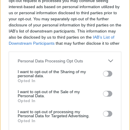
opt-out request is processed you may continue seeing
interest-based ads based on personal information utilized by
batorfya
•
2008. december 11.
5
us or personal information disclosed to third parties prior to
your opt-out. You may separately opt-out of the further
A múltkori gyászos látogatottságú poszt
disclosure of your personal information by third parties on the
elgondolkodtatott. Egyrészt a siralmas szereplésben
IAB’s list of downstream participants. This information may
nyilván közrejátszott a tény, hogy a csúnyaIndex
also be disclosed by us to third parties on the
IAB’s List of
blogrolljába nem került ki, másrészt az is, hogy a
Downstream Participants
that may further disclose it to other
valójában sokkal kevesebb nujazzer lájt típusú
third parties.
ember van, mint amennyit maguk a…
Please note that this website/app uses one or more Google
Personal Data Processing Opt Outs
services and may gather and store information including but
Mekkora reklámzenék! (Session:2 -
not limited to your visit or usage behaviour. You may click to
I want to opt-out of the Sharing of my
personal data.
grant or deny consent to Google and its third-party tags to
Talkin' All That Jazz)
Opted In
use your data for below specified purposes in below Google
batorfya
consent section.
•
2008. november 13.
0
I want to opt-out of the Sale of my
Personal Data.
Opted In
Eheti válogatásunk alkalmából nem szeretnénk
belemenni abba, hogy a dzsesszt ide-oda
I want to opt-out of processing my
Personal Data for Targeted Advertising.
definiálgassuk, tessék csak elfogadni, hogy ez is
Opted In
egyfajta jazz. További információért pedig Vályi