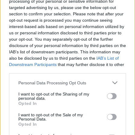
processing of your personal or sensitive information for
targeted advertising by us, please use the below opt-out
szigetipeter
•
2009. február 14.
7
section to confirm your selection. Please note that after your
opt-out request is processed you may continue seeing
Mauricio Alarcon, az S.C.P.F. Barcelona nevű
interest-based ads based on personal information utilized by
ügynökség vezető kreatívigazgatója rémisztő
us or personal information disclosed to third parties prior to
hosszúságúnak, másfél órásnak ígért – bár végül
your opt-out. You may separately opt-out of the further
szerencsére csak fele olyan hosszúnak bizonyult –
disclosure of your personal information by third parties on the
záróelőadásában arról beszélt, hogyan ölik meg az
IAB’s list of downstream participants. This information may
interaktív…
also be disclosed by us to third parties on the
IAB’s List of
Downstream Participants
that may further disclose it to other
third parties.
W+K Amsterdam a Coca-Coláról
Please note that this website/app uses one or more Google
Personal Data Processing Opt Outs
romanb
•
2009. február 14.
0
services and may gather and store information including but
not limited to your visit or usage behaviour. You may click to
I want to opt-out of the Sharing of my
personal data.
Ha valaki Amsterdamból elrepül először
grant or deny consent to Google and its third-party tags to
Opted In
Bukarestbe, aztán átautózik Brassóba, minimum 3
use your data for below specified purposes in below Google
órát utazik. Ezalatt bőven fel lehet készülni egy olyan
consent section.
I want to opt-out of the Sale of my
előadásra, ami semmi másról nem szól, mint a saját
Personal Data.
Opted In
munkák bemutatásáról. Sue Anderson, a Wieden
Kennedy Amsterdam kreatívigazgatója…