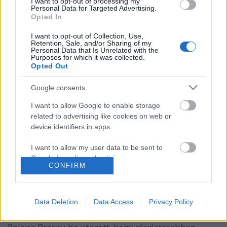
I want to opt-out of processing my
Personal Data for Targeted Advertising.
Opted In
A nagy győztes
I want to opt-out of Collection, Use,
szigetipeter
•
2009. február 14.
0
Retention, Sale, and/or Sharing of my
Personal Data that Is Unrelated with the
Purposes for which it was collected.
Az Adprint fesztiválhoz kapcsolód kétszer félnapos
Opted Out
minikonferencia első napjának két előadását annak
Google consents
rendje és módja szerint lekéstük. (Felelős: az
időjárás). Szombaton viszont figyeltünk, mind a 3,
I want to allow Google to enable storage
azaz három előadáson. A nap első előadását Patrick
related to advertising like cookies on web or
Collister,…
device identifiers in apps.
Poiana Brasov majdnemLIVE!
I want to allow my user data to be sent to
Google for online advertising purposes.
CONFIRM
romanb
•
2009. február 14.
0
I want to allow Google to send me
personalized advertising.
Ameddig Magyarország egyik fele belefulladt a
Data Deletion
Data Access
Privacy Policy
hóba, a Kreatív tudósítócsapata a gazdag románok
I want to allow Google to enable storage
síparadicsomába, a csodálatos, Brassó melletti
related to analytics like cookies on web or