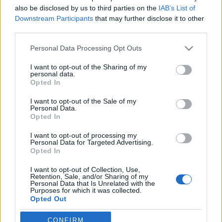
also be disclosed by us to third parties on the
IAB’s List of
csudaygé
•
2011. április 19.
0
Downstream Participants
that may further disclose it to other
third parties.
Szó szerint nagy melón van túl Mark Farrow brit
grafikus, a Farrow Design Studio kreatívigazgatója
Please note that this website/app uses one or more Google
Personal Data Processing Opt Outs
és csapata. Dolgozott már egy pár cégnek,
services and may gather and store information including but
not limited to your visit or usage behaviour. You may click to
I want to opt-out of the Sharing of my
elsősorban lemezkiadóknak készített munkái miatt
personal data.
grant or deny consent to Google and its third-party tags to
jegyzik őket, de arra ő sem gondolt, hogy
Opted In
use your data for below specified purposes in below Google
lemezborítók tervezése után munkája több száz…
consent section.
I want to opt-out of the Sale of my
Personal Data.
Phelps még simán megszívhatja
Opted In
zsombor
•
2009. február 02.
25
I want to opt-out of processing my
Personal Data for Targeted Advertising.
Opted In
Bár az eltiltást megúszta, az még egyáltalán nem
lefutott ügy, hogy a füvezésen ért über-mega-
I want to opt-out of Collection, Use,
Retention, Sale, and/or Sharing of my
csodabajnok Michael Phelpsnek nem dől-e össze a
Personal Data that Is Unrelated with the
Purposes for which it was collected.
következő álma. Ez ugyanis az lett volna, hogy a
Opted Out
pekingi nyolc arany után laza 100 millió dollárt
kalapozzon össze a szponzori dealekből…
Google consents
CONFIRM