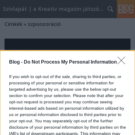
Szívlapát | a Kreatív magazin játszóblogja
Címkék
»
szponzoráció
Blog -
Do Not Process My Personal Information
If you wish to opt-out of the sale, sharing to third parties, or
processing of your personal or sensitive information for
targeted advertising by us, please use the below opt-out
section to confirm your selection. Please note that after your
opt-out request is processed you may continue seeing
interest-based ads based on personal information utilized by
us or personal information disclosed to third parties prior to
your opt-out. You may separately opt-out of the further
disclosure of your personal information by third parties on the
A fa sámfától a karbon hajóig
IAB’s list of downstream participants. This information may