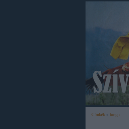
Címkék
»
tango