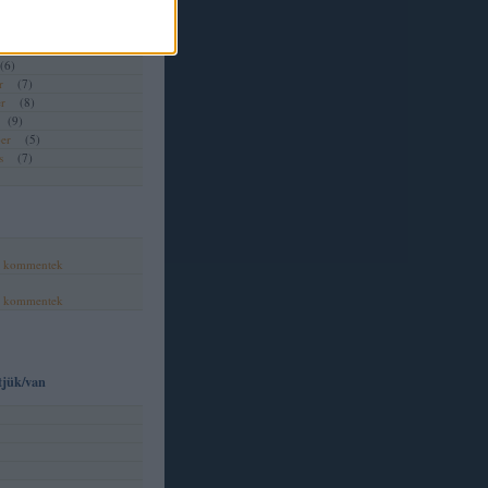
(
2
)
(
7
)
(
6
)
(
6
)
r
(
7
)
r
(
8
)
(
9
)
er
(
5
)
s
(
7
)
,
kommentek
,
kommentek
tjük/van