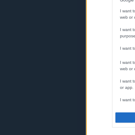
Google 
I want t
web or d
I want t
purpose
I want 
I want t
web or d
I want t
or app.
I want t
I want t
authenti