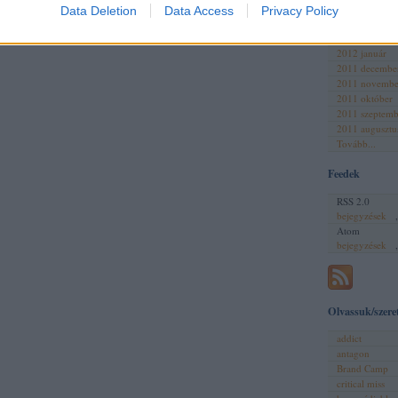
2012 április
Data Deletion
Data Access
Privacy Policy
2012 március
2012 február
2012 január
2011 decembe
2011 novembe
2011 október
2011 szeptemb
2011 augusztu
Tovább
...
Feedek
RSS 2.0
bejegyzések
Atom
bejegyzések
Olvassuk/szere
addict
antagon
Brand Camp
critical miss