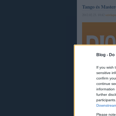
Tango és Master
2012.02.23. 10:42
szivlapa
Blog -
Do 
If you wish 
sensitive in
Tovább »
confirm you
continue se
information 
further disc
participants
Szólj hozzá!
Downstream 
Címkék:
tangó
tango
mast
Please note