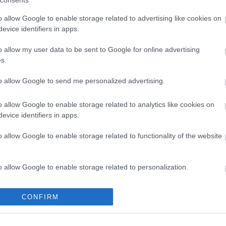
consents
Friss hozzászó
Nelu Kiss:
Hog
o allow Google to enable storage related to advertising like cookies on
(
2019.04.25. 
evice identifiers in apps.
röntgenalkalm
geegee:
Szerin
o allow my user data to be sent to Google for online advertising
vagyok nőből
világ legfuráb
s.
tlantos:
@ZeRG
valaszom, csak
to allow Google to send me personalized advertising.
meg elfelejtem
Starbucks logó
összeesküvés r
o allow Google to enable storage related to analytics like cookies on
Tiborfalvi Tib
evice identifiers in apps.
szűk 3 év távl
még nem volt:
(
2014.06.21. 
o allow Google to enable storage related to functionality of the website
puncira?
Legelő Őse:
1.
alkalmazottal 
menü nincs jó 
o allow Google to enable storage related to personalization.
(
2014.04.21. 
elrontotta a k
o allow Google to enable storage related to security, including
CONFIRM
Archívum
cation functionality and fraud prevention, and other user protection.
2012 augusztu
2012 július
(