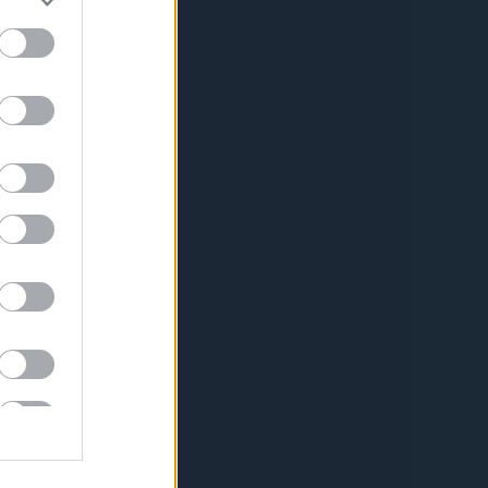
lások
yan szereztem meg?
00:49
)
A téli ruhán is átlát a
azás
tem is q jók... :D Pedig nem
.
(
2015.11.03. 10:02
)
A
b cipősarkai
e: Mindkettore lenne
 pont nincs nalam, estere
 :)
(
2015.09.22. 13:37
)
A
ja egy zsidó világuralmi
észe
or:
na hát elnézést, hogy
atából hozzászólok, de ez
 Drága jó nagyapám hun...
04:06
)
Hány szó van a
 az hogy így beszélnek egy
önmagában kínos! 2. ez a
áron, amikor az ...
16:38
)
Burger King Ernő
edvünket
s
(
3
)
2
)