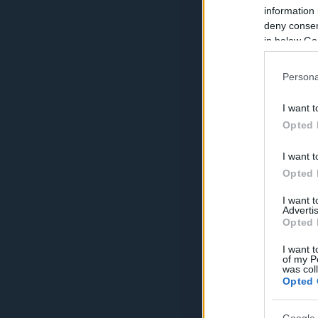
information 
deny consent
in below Go
Persona
I want t
Opted 
I want t
Opted 
I want 
Advertis
Opted 
I want t
of my P
was col
Opted 