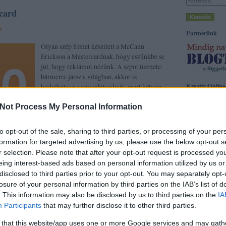
card
t
Partnerünk
Olyan szép filmet készített a McCann
Erickson a Mastercardnak, hogy eszünkbe se
jut, hogy reklámot nézünk. A szpot üzenete:
bármerre jársz a világban, akkor is
Kreatív Online
hódolhatsz a szenvedélyednek, mert kétszer
annyi helyen fizethetsz Mastercarddal, mint
Címkék
Not Process My Personal Information
American Express-szel. És azt se…
acg
(
3
)
adprint
(
brandfestival
(
7
)
(
5
)
cannes 2009
to opt-out of the sale, sharing to third parties, or processing of your per
cannes 2011
(
7
)
formation for targeted advertising by us, please use the below opt-out s
(
9
)
danubius
(
3
)
r selection. Please note that after your opt-out request is processed y
droga5
(
3
)
epica
fesztivál
(
3
)
film
eing interest-based ads based on personal information utilized by us or
golden drum
(
43
Tetszik
disclosed to third parties prior to your opt-out. You may separately opt-
0
(
3
)
hirdetés
(
10
)
kábelkonferenci
losure of your personal information by third parties on the IAB’s list of
(
3
)
kínos
(
4
)
kon
. This information may also be disclosed by us to third parties on the
IA
közbeszorzás
(
3
)
Participants
that may further disclose it to other third parties.
kritika
(
4
)
magy
márka
(
3
)
marke
ercard
mcdonalds
(
4
)
m
 that this website/app uses one or more Google services and may gath