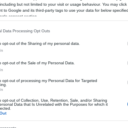
mkmsz
(
3
)
mkrs
including but not limited to your visit or usage behaviour. You may click 
(
3
)
nike
(
4
)
ninc
obama
(
3
)
off
(
3
 to Google and its third-party tags to use your data for below specifi
(
3
)
országimázs
ogle consent section.
parti
(
7
)
pepsi
(
3
(
9
)
print
(
5
)
rádi
(
3
)
reklámkamp
l Data Processing Opt Outs
(
10
)
reklámvers
románia
(
5
)
saat
shortlist
(
3
)
sláge
o opt-out of the Sharing of my personal data.
szív
(
3
)
szünyő
(
tv2
(
5
)
t mobile
In
(
3
)
vicces
(
7
)
vi
vodafone
(
4
)
we
(
3
)
youtube
(
3
)
o opt-out of the Sale of my Personal Data.
In
to opt-out of processing my Personal Data for Targeted
ing.
In
o opt-out of Collection, Use, Retention, Sale, and/or Sharing
ersonal Data that Is Unrelated with the Purposes for which it
lected.
Out
Promote Your P